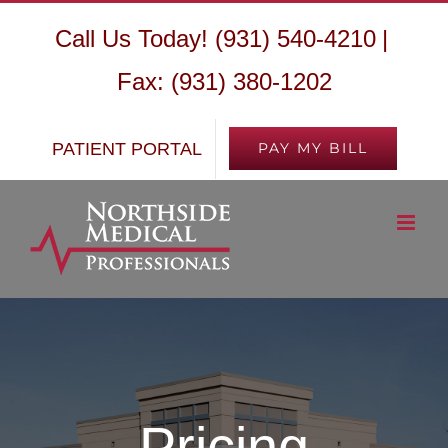
Skip
Call Us Today! (931) 540-4210
|
to
Fax: (931) 380-1202
content
PATIENT PORTAL
PAY MY BILL
Pricing