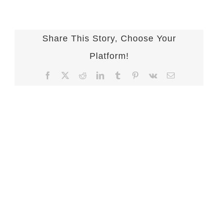
Share This Story, Choose Your
Platform!
Facebook
X
Reddit
LinkedIn
Tumblr
Pinterest
Vk
Email