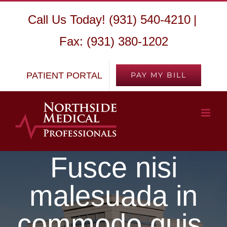
Skip
Call Us Today! (931) 540-4210
|
to
Fax: (931) 380-1202
content
PATIENT PORTAL
PAY MY BILL
Fusce nisi
malesuada in
commodo quis,